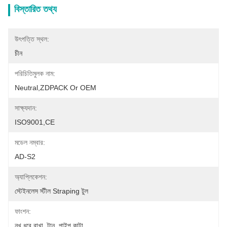
বিস্তারিত তথ্য
উৎপত্তি স্থল:
চীন
পরিচিতিমুলক নাম:
Neutral,ZDPACK Or OEM
সাক্ষ্যদান:
ISO9001,CE
মডেল নম্বার:
AD-S2
অ্যাপ্লিকেশন:
স্টেইনলেস স্টীল Straping টুল
ফাংশন:
নখ ধরে রাখা, টান, পাইপ কাটা