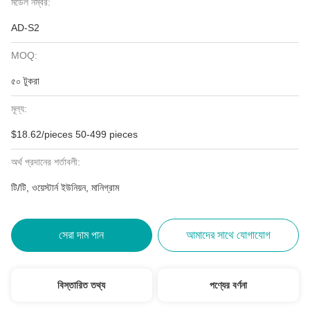
মডেল নম্বর:
AD-S2
MOQ:
৫০ টুকরা
মূল্য:
$18.62/pieces 50-499 pieces
অর্থ প্রদানের শর্তাবলী:
টি/টি, ওয়েস্টার্ন ইউনিয়ন, মানিগ্রাম
সেরা দাম পান
আমাদের সাথে যোগাযোগ
বিস্তারিত তথ্য
পণ্যের বর্ণনা