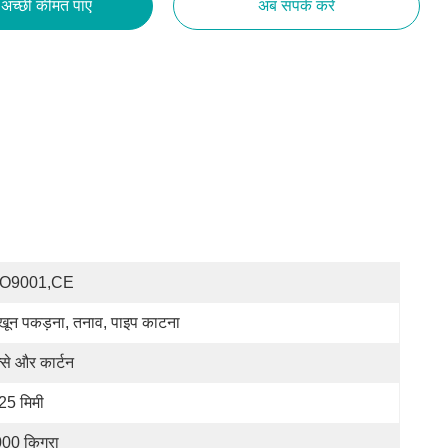
अच्छी कीमत पाएं
अब संपर्क करें
SO9001,CE
खून पकड़ना, तनाव, पाइप काटना
्से और कार्टन
25 मिमी
00 किग्रा