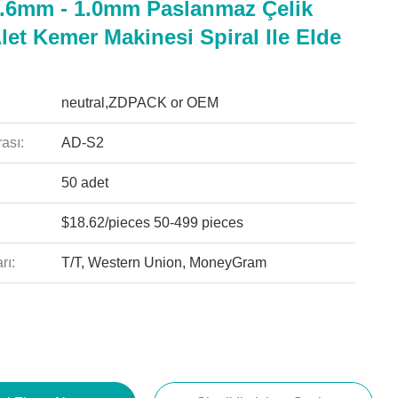
.6mm - 1.0mm Paslanmaz Çelik
et Kemer Makinesi Spiral Ile Elde
neutral,ZDPACK or OEM
ası:
AD-S2
50 adet
$18.62/pieces 50-499 pieces
rı:
T/T, Western Union, MoneyGram