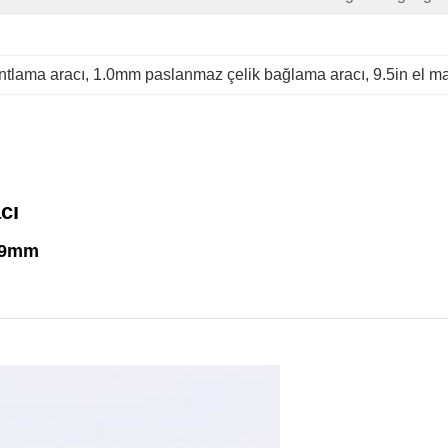
ntlama aracı
, 
1.0mm paslanmaz çelik bağlama aracı
, 
9.5in el m
cı
-19mm