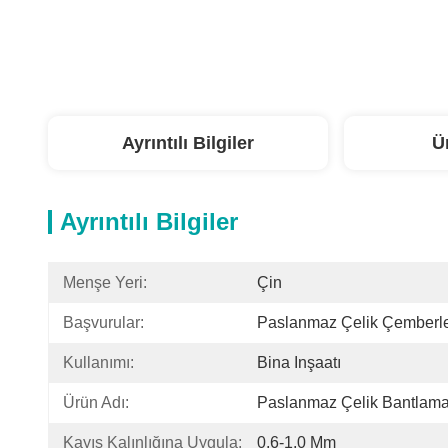
Ayrıntılı Bilgiler
Ü
Ayrıntılı Bilgiler
Menşe Yeri:
Çin
Başvurular:
Paslanmaz Çelik Çemberl
Kullanımı:
Bina Inşaatı
Ürün Adı:
Paslanmaz Çelik Bantlama
Kayış Kalınlığına Uygula:
0,6-1,0 Mm