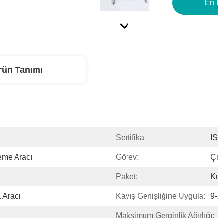
En İ
rün Tanımı
Sertifika:
I
eme Aracı
Görev:
Çi
Paket:
Ku
 Aracı
Kayış Genişliğine Uygula:
9
Maksimum Gerginlik Ağırlığı: