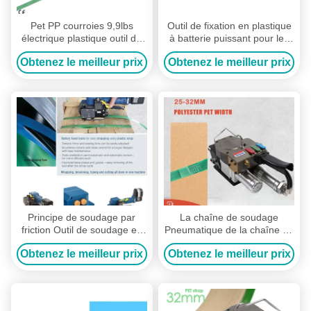
Pet PP courroies 9,9lbs
Outil de fixation en plastique
électrique plastique outil de
à batterie puissant pour les
bandes de bandes de
emballages sécurisés et
Obtenez le meilleur prix
Obtenez le meilleur prix
plastique kit de courroies
lourds
pour la boîte de palettes
Principe de soudage par
La chaîne de soudage
friction Outil de soudage en
Pneumatique de la chaîne de
plastique à batterie 3 en 1
plastique Boîte à outils
Obtenez le meilleur prix
Obtenez le meilleur prix
Machine combinée pour
d'emballage Machine de
l'emballage
chaîne automatique portative