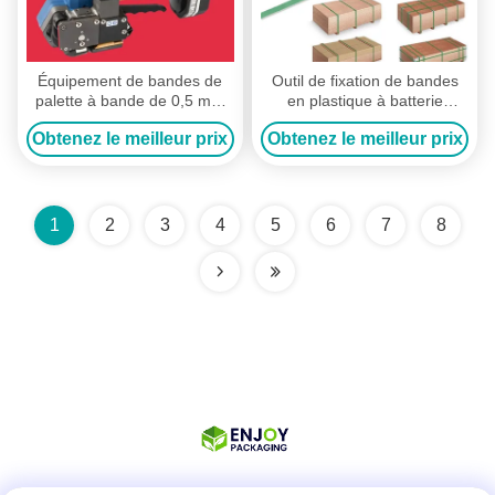
Équipement de bandes de
Outil de fixation de bandes
palette à bande de 0,5 mm
en plastique à batterie
alimenté par une batterie
électrique pour les sangles
Obtenez le meilleur prix
Obtenez le meilleur prix
rechargeable 220V
en PP PET de 1/2 à 3/4
pouces
1
2
3
4
5
6
7
8