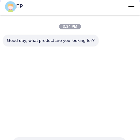
EP
Les réseaux sociaux
3:34 PM
Contactez rapidement
Good day, what product are you looking for?
Téléphone
008617280206760
Email
sales@enjoypacker.com
Adresse
ville de Wenzhou,32503Les relations publiques de la Chine
Politique en matière de protection de la vie privée
|
Plan du site
Bonne qualité de la Chine Outil de fixation Fournisseur. © de
Copyright 2024-2026 Wenzhou Enjoy Packaging Material Co.,Ltd