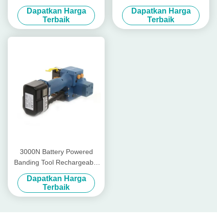
Tensioner Rechargeable Pp
Tool Weld Power Handheld
Dapatkan Harga
Dapatkan Harga
Strap Packing Machine
Strapping Tool
Terbaik
Terbaik
3000N Battery Powered
Banding Tool Rechargeable
Pp Strapping Tool PET Band
Dapatkan Harga
13mm - 19mm
Terbaik