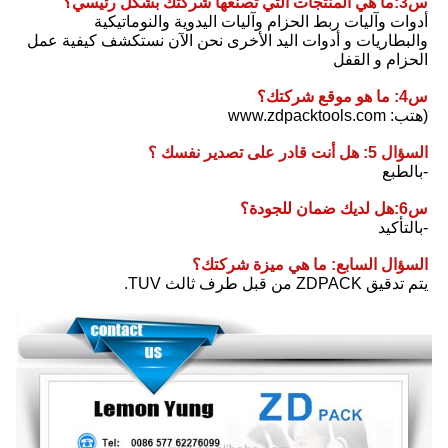
س3:ما هي المنتجات التي تصنعها شركتك بشكل رئيسي؟
أدوات وآليات ربط الحزام وآليات اليدوية والنوماتيكية 
والبطاريات و أدوات اليد الأخرى نحن الآن نستكشف كيفية عمل 
الحزام و القفل
س4: ما هو موقع شركتك؟
(هتب: www.zdpacktools.com
السؤال 5: هل أنت قادر على تصدير نفسك ؟
-بالطبع
س6:هل لديك ضمان للجودة؟
-بالتأكيد
السؤال السابع: ما هي ميزة شركتك؟
يتم تدقيق ZDPACK من قبل طرف ثالث TUV.