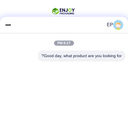
EP
وسائل التواصل الاجتماعي
8:27 PM
Good day, what product are you looking for?
اتصال سريع
الهاتف
008617280206760
البريد الإلكتروني
sales@enjoypacker.com
العنوان
مدينة (وينجو)32503"الصناعة العامة للصين"