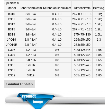
Spesifikasi
Model
Lebar sabuk/mm
Ketebalan sabuk/mm
Dimensi/mm
Berat/Kg
B310
3/8--3/4
0.4-1.0
267 × 71 × 135
1.2kg
B311
3/8--3/4
0.4-1.0
267 × 71 × 135
1.2kg
B312
3/8--3/4
0.4-1.0
267 × 71 × 135
1.2kg
B315
3/8--3/4
0.4-1.0
267 × 71 × 135
1.2kg
B318
3/8--3/4
0.4-1.0
275×75×130
1.5kg
JPQ19
3/8 "-3/4"
0.4-1.0
265x65x150
1.3
JPQ19R
3/8 "-3/4"
0.4-1.0
273x65x150
C306
1/2 " 13
0.6
400x125x45
1.65
C307
1/2 " 13
0.6
505x122x45
1.85
C308
5/8 " 16
0.8
400x122x45
1.65
C310
5/8 16
0.6
505x125x45
1.85
C311
5/8 16
0.8
505x122x45
1.85
C312
3/419
0.8
505x122x45
1.85
Gambar Rincian