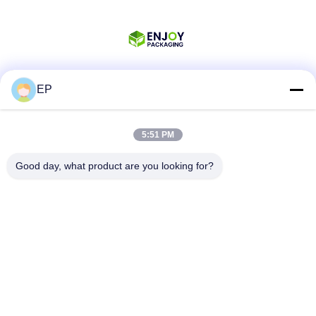
EP
Media Sosial
5:51 PM
Kontak Cepat
Good day, what product are you looking for?
Telp
008617280206760
E-mail
sales@enjoypacker.com
Alamat
Kota Wenzhou, 32503, R.R. Tiongkok