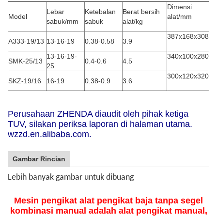
Dimensi
Lebar
Ketebalan
Berat bersih
Model
alat/mm
sabuk/mm
sabuk
alat/kg
387x168x308
A333-19/13
13-16-19
0.38-0.58
3.9
13-16-19-
340x100x280
SMK-25/13
0.4-0.6
4.5
25
300x120x320
SKZ-19/16
16-19
0.38-0.9
3.6
Perusahaan ZHENDA diaudit oleh pihak ketiga
TUV, silakan periksa laporan di halaman utama.
wzzd.en.alibaba.com.
Gambar Rincian
Lebih banyak gambar untuk dibuang
Mesin pengikat alat pengikat baja tanpa segel
kombinasi manual adalah alat pengikat manual,