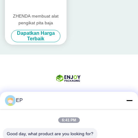
ZHENDA membuat alat
pengikat pita baja
Dapatkan Harga
Terbaik
EP
Media Sosial
6:41 PM
Kontak Cepat
Good day, what product are you looking for?