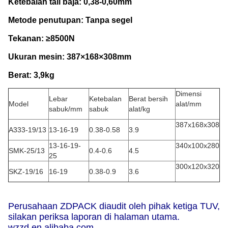
Ketebalan tali baja: 0,38-0,60mm
Metode penutupan: Tanpa segel
Tekanan: ≥8500N
Ukuran mesin: 387×168×308mm
Berat: 3,9kg
Dimensi
Lebar
Ketebalan
Berat bersih
Model
alat/mm
sabuk/mm
sabuk
alat/kg
387x168x308
A333-19/13
13-16-19
0.38-0.58
3.9
13-16-19-
340x100x280
SMK-25/13
0.4-0.6
4.5
25
300x120x320
SKZ-19/16
16-19
0.38-0.9
3.6
Perusahaan ZDPACK diaudit oleh pihak ketiga TUV,
silakan periksa laporan di halaman utama.
wzzd.en.alibaba.com.