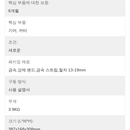
핵심 부품에 대한 보증:
6개월
핵심 부품:
기어, 커터
조건:
새로운
패키징 재료:
금속,강제 밴드,금속 스트립,철자 13-19mm
구동 방식:
사용 설명서
무게:
3.9KG
크기 (L*W*H):
387x168x308mm