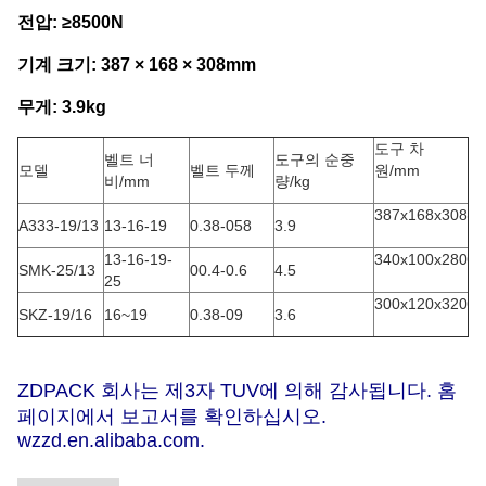
전압: ≥8500N
기계 크기: 387 × 168 × 308mm
무게: 3.9kg
도구 차
벨트 너
도구의 순중
모델
벨트 두께
원/mm
비/mm
량/kg
387x168x308
A333-19/13
13-16-19
0.38-058
3.9
13-16-19-
340x100x280
SMK-25/13
00.4-0.6
4.5
25
300x120x320
SKZ-19/16
16~19
0.38-09
3.6
ZDPACK 회사는 제3자 TUV에 의해 감사됩니다. 홈
페이지에서 보고서를 확인하십시오.
wzzd.en.alibaba.com.