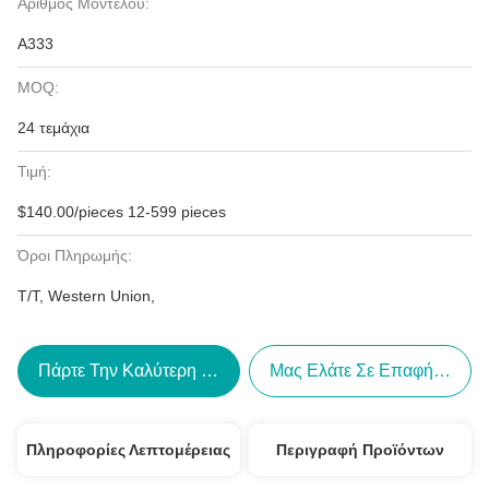
Αριθμός Μοντέλου:
A333
MOQ:
24 τεμάχια
Τιμή:
$140.00/pieces 12-599 pieces
Όροι Πληρωμής:
T/T, Western Union,
Πάρτε Την Καλύτερη Τιμή
Μας Ελάτε Σε Επαφή Με
Πληροφορίες Λεπτομέρειας
Περιγραφή Προϊόντων