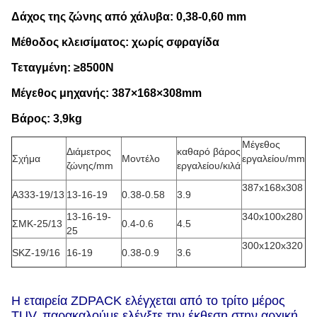
Δάχος της ζώνης από χάλυβα: 0,38-0,60 mm
Μέθοδος κλεισίματος: χωρίς σφραγίδα
Τεταγμένη: ≥8500N
Μέγεθος μηχανής: 387×168×308mm
Βάρος: 3,9kg
Μέγεθος
Διάμετρος
καθαρό βάρος
Σχήμα
Μοντέλο
εργαλείου/mm
ζώνης/mm
εργαλείου/κιλά
387x168x308
Α333-19/13
13-16-19
0.38-0.58
3.9
13-16-19-
340x100x280
ΣΜΚ-25/13
0.4-0.6
4.5
25
300x120x320
SKZ-19/16
16-19
0.38-0.9
3.6
Η εταιρεία ZDPACK ελέγχεται από το τρίτο μέρος
TUV, παρακαλούμε ελέγξτε την έκθεση στην αρχική