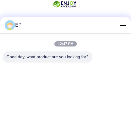
EP
Κοινωνικά Μέσα
12:47 PM
Γρήγορη επικοινωνία
Good day, what product are you looking for?
Τηλ.
008617280206760
Ηλεκτρονικό ταχυδρομείο
sales@enjoypacker.com
Διεύθυνση
Πόλη Wenzhou,32503"Π.Ρ. της Κίνας"