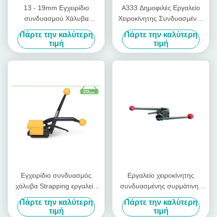
13 - 19mm Εγχειρίδιο
A333 Δημοφιλές Εργαλείο
συνδυασμού Χάλυβα
Χειροκίνητης Συνδυασμένης
Εργαλεία Strapping χωρίς
Χαλύβδινης Δεσίματος
Πάρτε την καλύτερη
Πάρτε την καλύτερη
σφραγίδα Εργαλεία
τιμή
τιμή
Strapping
Εγχειρίδιο συνδυασμός
Εργαλείο χειροκίνητης
χάλυβα Strapping εργαλείο
συνδυασμένης συρμάτινης
Banding εργαλείο σε
ταινίας χάλυβα
Πάρτε την καλύτερη
Πάρτε την καλύτερη
βιομηχανική
τιμή
τιμή