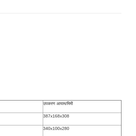
उपकरण आयाम/मिमी
387x168x308
340x100x280