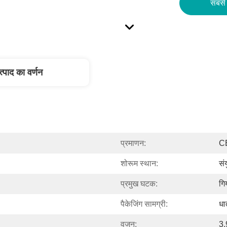
सबसे 
त्पाद का वर्णन
प्रमाणन:
C
शोरूम स्थान:
सं
प्रमुख घटक:
गि
पैकेजिंग सामग्री:
धा
वजन:
3.