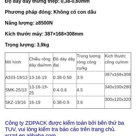
Độ dày dây thừng thép: 0,38-0,60mm
Phương pháp đóng: Không có con dấu
Năng lượng: ≥8500N
Kích thước máy: 387×168×308mm
Trọng lượng: 3,9kg
Trọng lượng
Kích thước
Chiều rộng
Độ dày dây
Mô hình
ròng công
công cụ/mm
dây đai/mm
đai
cụ/kg
387x168x308
A333-19/13
13-16-19
0.38-0.58
3.9
13-16-19-
340x100x280
SMK-25/13
0.4-0.6
4.5
25
300x120x320
SKZ-19/16
16-19
0.38-0.9
3.6
Công ty ZDPACK được kiểm toán bởi bên thứ ba
TUV, vui lòng kiểm tra báo cáo trên trang chủ.
wzzd.en.alibaba.com.