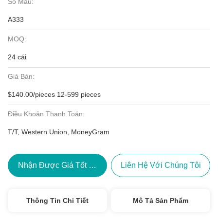
Số Mẫu:
A333
MOQ:
24 cái
Giá Bán:
$140.00/pieces 12-599 pieces
Điều Khoản Thanh Toán:
T/T, Western Union, MoneyGram
Nhận Được Giá Tốt Nhất
Liên Hệ Với Chúng Tôi
Thông Tin Chi Tiết
Mô Tả Sản Phẩm