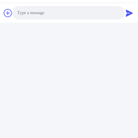
Photo
Video Call
Audio Call