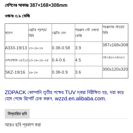
মেশিনের আকারঃ 387×168×308mm
ওজনঃ ৩.৯ কেজি
সরঞ্জামের মাত্রা/
বেল্টের প্রস্থ/
সরঞ্জাম নেট ওজন/
মডেল
বেল্টের বেধ
মিমি
মিমি
কেজি
387x168x308
A333-19/13
১৩-১৬-১৯
0.38-0.58
3.9
৩৪০x১০০x২৮০
এসএমকে-২৫/১৩
১৩-১৬-১৯-২৫
0.4-0.6
4.5
300x120x320
SKZ-19/16
১৬-১৯
0.38-0.9
3.6
ZDPACK কোম্পানি তৃতীয় পক্ষের TUV দ্বারা নিরীক্ষিত হয়, দয়া করে
হোম পেজে রিপোর্ট চেক করুন. wzzd.en.alibaba.com.
বিস্তারিত ছবি
আরও ছবি প্রকাশ করা