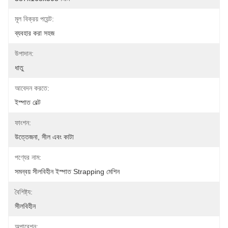
মূল বিক্রয় পয়েন্ট:
ব্যবহার করা সহজ
উপাদান:
ধাতু
আবেদন করতে:
ইস্পাত বেল্ট
ফাংশন:
উত্তেজনা, সীল এবং কাটা
পণ্যের নাম:
সমন্বয় সীলবিহীন ইস্পাত Strapping মেশিন
বৈশিষ্ট্য:
সীলবিহীন
অপারেশন: