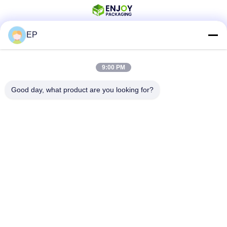
EP
সোশ্যাল মিডিয়া
9:00 PM
Good day, what product are you looking for?
দ্রুত যোগাযোগ
টেলিফোন
008617280206760
ই-মেইল
sales@enjoypacker.com
ঠিকানা
ওয়েনঝু সিটি,32503চীনের জনসংযোগ