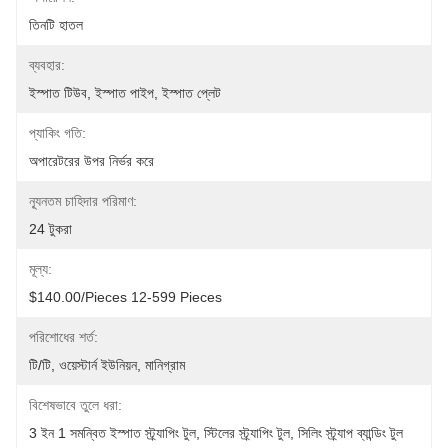
তিনটি হাতল
ব্যবহার:
ইস্পাত টিউব, ইস্পাত পাইপ, ইস্পাত প্লেট
প্যাকিং গতি:
অপারেটরের উপর নির্ভর করে
ন্যূনতম চাহিদার পরিমাণ:
24 টুকরা
মূল্য:
$140.00/pieces 12-599 Pieces
পরিশোধের শর্ত:
টি/টি, ওয়েস্টার্ন ইউনিয়ন, মানিগ্রাম
বিশেষভাবে তুলে ধরা:
3 ইন 1 সমন্বিত ইস্পাত স্ট্র্যাপিং টুল
, 
স্টিলের স্ট্র্যাপিং টুল
, 
সিলিং স্ট্র্যাপ ব্যান্ডিং টুল