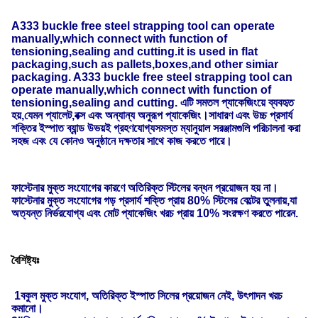
A333 buckle free steel strapping tool can operate
manually,which connect with function of
tensioning,sealing and cutting.it is used in flat
packaging,such as pallets,boxes,and other simiar
packaging. A333 buckle free steel strapping tool can
operate manually,which connect with function of
tensioning,sealing and cutting. এটি সমতল প্যাকেজিংয়ে ব্যবহৃত
হয়,যেমন প্যালেট,বক্স এবং অন্যান্য অনুরূপ প্যাকেজিং।সাধারণ এবং উচ্চ প্রসার্য
শক্তির ইস্পাত ব্যান্ড উভয়ই গ্রহণযোগ্যসমস্ত ম্যানুয়াল সরঞ্জামগুলি পরিচালনা করা
সহজ এবং যে কোনও অনুষ্ঠানে দক্ষতার সাথে কাজ করতে পারে।
ফাস্টেনার মুক্ত সংযোগের কারণে অতিরিক্ত স্টিলের বন্ধন প্রয়োজন হয় না।
ফাস্টেনার মুক্ত সংযোগের গড় প্রসার্য শক্তি প্রায় 80% স্টিলের বেল্টের তুলনায়,যা
অত্যন্ত নির্ভরযোগ্য এবং মোট প্যাকেজিং খরচ প্রায় 10% সংরক্ষণ করতে পারেন.
বৈশিষ্ট্যঃ
1বকুল মুক্ত সংযোগ, অতিরিক্ত ইস্পাত সিলের প্রয়োজন নেই, উৎপাদন খরচ
কমানো।