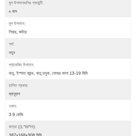
মূল উপাদানগুলির গ্যারান্টি:
৬ মাস
মূল উপাদান:
গিয়ার, কাটার
শর্ত:
নতুন
প্যাকেজিং উপাদান:
ধাতু, ইস্পাত ব্যান্ড, ধাতু চাবুক, লোহার ফালা 13-19 মিমি
চালিত প্রকার:
ম্যানুয়াল
ওজন:
3.9 কেজি
মাত্রা ((L*W*H):
387x168x308 মিমি