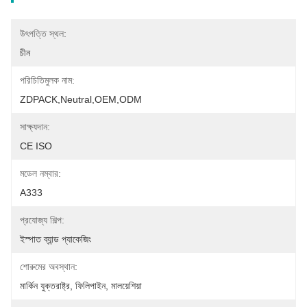
উৎপত্তি স্থল:
চীন
পরিচিতিমুলক নাম:
ZDPACK,neutral,OEM,ODM
সাক্ষ্যদান:
CE ISO
মডেল নম্বার:
A333
প্রযোজ্য শিল্প:
ইস্পাত ব্যান্ড প্যাকেজিং
শোরুমের অবস্থান:
মার্কিন যুক্তরাষ্ট্র, ফিলিপাইন, মালয়েশিয়া