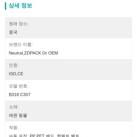
상세 정보
원래 장소:
중국
브랜드 이름:
Neutral,ZDPACK Or OEM
인증:
ISO,CE
모델 번호:
B318 C307
소재:
애완 동물
적용:
수동 포장, PP PET 밴드, 핫멜트 벨트