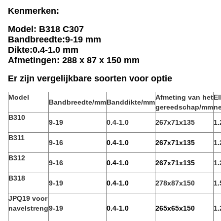
Kenmerken:
Model: B318 C307
Bandbreedte:9-19 mm
Dikte:0.4-1.0 mm
Afmetingen: 288 x 87 x 150 mm
Er zijn vergelijkbare soorten voor optie
Model
Afmeting van het
El
Bandbreedte/mm
Banddikte/mm
gereedschap/mm
ne
B310
9-19
0.4-1.0
267x71x135
1.
B311
9-16
0.4-1.0
267x71x135
1.
B312
9-16
0.4-1.0
267x71x135
1.
B318
9-19
0.4-1.0
278x87x150
1.
JPQ19 voor
navelstreng
9-19
0.4-1.0
265x65x150
1.