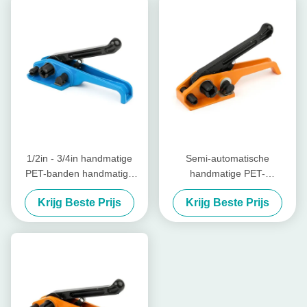
1/2in - 3/4in handmatige
Semi-automatische
PET-banden handmatige
handmatige PET-
banden
bandspanningsmachine voor
Krijg Beste Prijs
Krijg Beste Prijs
spanningsinstrumenten kit
plastic banden