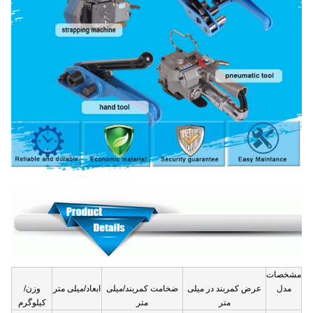
مشخصات
مدل
عرض کمربند در میلی
ضخامت کمربند/میلی
ابعاد/میلی متر
وزن/
متر
متر
کیلوگرم