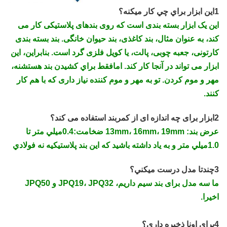
1اين ابزار براي چي کار ميکنه؟
این یک ابزار بسته بندی است که روی بندهای پلاستیکی کار می
کند، به عنوان مثال، بند کاغذی، بند حیوان خانگی. بند بسته بندی
کارتونی، جعبه چوبی، پالت، یا کویل فلزی گرد است. بنابراین، این
ابزار می تواند در آنجا کار کند. امافقط براي کشيدن بند هستشنه،
مهر و موم کردن. تو به مهر و موم کننده نیاز داری که با هم کار
کنند.
2ابزار برای چه اندازه ای از کمربند استفاده می کند؟
عرض بند: 13mm، 16mm، 19mm ضخامت:0.4ميلي متر تا
1.0ميلي متر و به ياد داشته باشيد که اين بند پلاستیکيه نه فولادي
3چندتا مدل درست ميکني؟
ما سه مدل برای بند سیم داریم، JPQ19، JPQ32 و JPQ50
اخیرا.
4براي اونا ذخيره داري؟