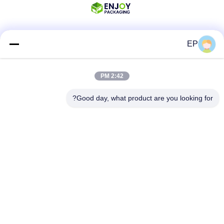
EP
شبکه های اجتماعی
2:42 PM
تماس سریع
Good day, what product are you looking for?
تلفن
008617280206760
ایمیل
sales@enjoypacker.com
آدرس
شهر وِنژو، 32503، جمهوری خلق چین