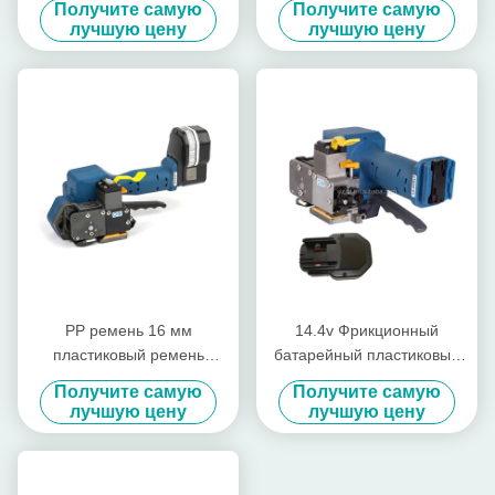
Получите самую
Получите самую
без уплотнения
лучшую цену
лучшую цену
беспроводный ручной
решетчатый решетчик для
поддонов
PP ремень 16 мм
14.4v Фрикционный
пластиковый ремень
батарейный пластиковый
уплотнитель батарея
инструмент для
Получите самую
Получите самую
натягатель
застегивания сварной
лучшую цену
лучшую цену
перезаряжаемый Pp
мощности Ручной
ремень упаковочная
инструмент для
машина
застегивания