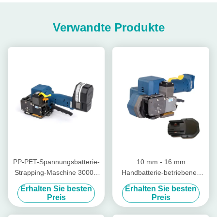
Verwandte Produkte
PP-PET-Spannungsbatterie-
10 mm - 16 mm
Strapping-Maschine 3000N
Handbatterie-betriebenes
Spannung für Kunststoff-
Kunststoff-Strapping-
Erhalten Sie besten
Erhalten Sie besten
Strapping
Werkzeug Siegelloses
Preis
Preis
drahtloses manuelles
Paletten-Strapp