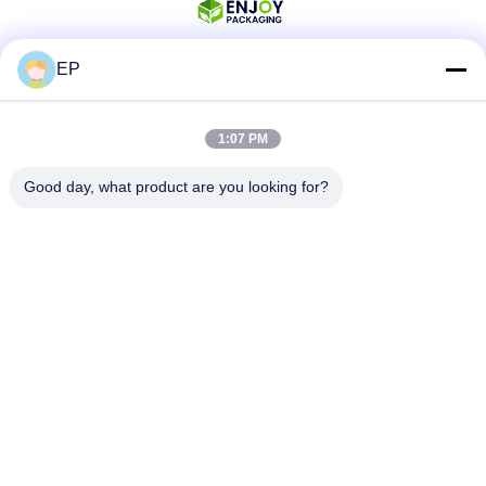
EP
สื่อสังคม
1:07 PM
Good day, what product are you looking for?
ติดต่อเร็ว
โทรศัพท์
008617280206760
อีเมล
sales@enjoypacker.com
ที่อยู่
เมืองเวียงโจว32503พี.พี.ของจีน