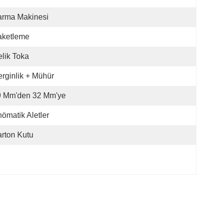
arma Makinesi
aketleme
lik Toka
rginlik + Mühür
9 Mm'den 32 Mm'ye
ömatik Aletler
rton Kutu