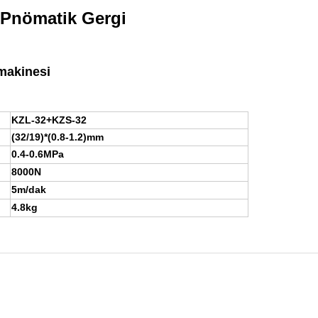
 Pnömatik Gergi
 makinesi
KZL-32+KZS-32
(32/19)*(0.8-1.2)mm
0.4-0.6MPa
8000N
5m/dak
4.8kg