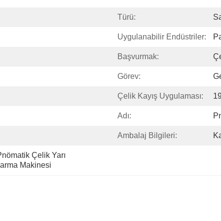
Türü:
S
Uygulanabilir Endüstriler:
P
Başvurmak:
Çe
Görev:
Ge
Çelik Kayış Uygulaması:
1
Adı:
Pn
Ambalaj Bilgileri:
Ka
ömatik Çelik Yarı 
Sarma Makinesi