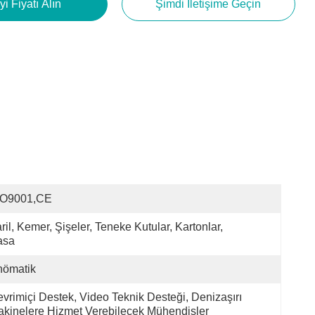
yi Fiyatı Alın
Şimdi Iletişime Geçin
SO9001,CE
ril, Kemer, Şişeler, Teneke Kutular, Kartonlar, 
asa
nömatik
vrimiçi Destek, Video Teknik Desteği, Denizaşırı 
kinelere Hizmet Verebilecek Mühendisler