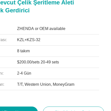
vcut Çelik Şeritleme Aleti
k Gerdirici
ZHENDA or OEM available
ası:
KZL+KZS-32
8 takım
$200.00/sets 20-49 sets
ı:
2-4 Gün
rı:
T/T, Western Union, MoneyGram