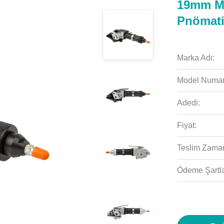
19mm Me
Pnömati
Marka Adı:
Model Numar
Adedi:
Fiyat:
Teslim Zaman
Ödeme Şartla