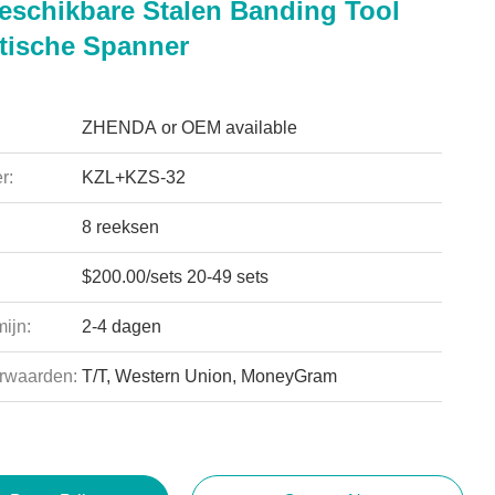
schikbare Stalen Banding Tool
ische Spanner
ZHENDA or OEM available
r:
KZL+KZS-32
8 reeksen
$200.00/sets 20-49 sets
ijn:
2-4 dagen
rwaarden:
T/T, Western Union, MoneyGram