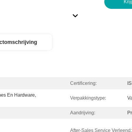
Krij
ctomschrijving
Certificering:
I
es En Hardware, 
Verpakkingstype:
Va
Aandrijving:
P
After-Sales Service Verleend: