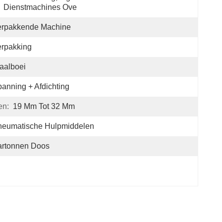
Dienstmachines Ove
erpakkende Machine
rpakking
aalboei
anning + Afdichting
en:
19 Mm Tot 32 Mm
neumatische Hulpmiddelen
artonnen Doos