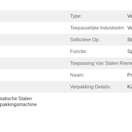
Type:
V
Toepasselijke Industrieën:
Ve
Solliciteer Op:
St
Functie:
Sp
Toepassing Van Stalen Riem
Naam:
P
Verpakking Details:
K
atische Stalen 
erpakkingsmachine