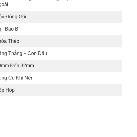
goài
áy Đóng Gói
:
Bao Bì
hóa Thép
ăng Thẳng + Con Dấu
9mm Đến 32mm
ụng Cụ Khí Nén
ộp Hộp