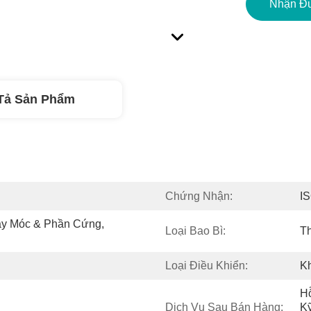
Nhận Đư
Tả Sản Phẩm
Chứng Nhận:
I
y Móc & Phần Cứng, 
Loại Bao Bì:
Th
Loại Điều Khiển:
K
Hỗ
Dịch Vụ Sau Bán Hàng:
K