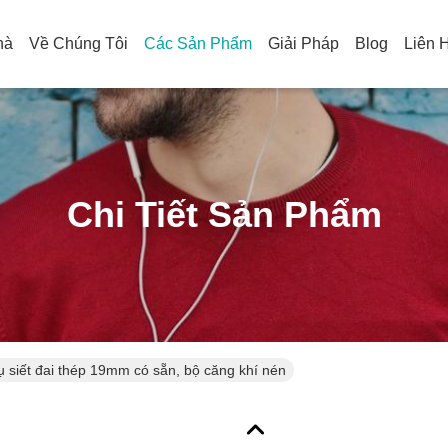
hà
Về Chúng Tôi
Các Sản Phẩm
Giải Pháp
Blog
Liên 
Chi Tiết Sản Phẩm
 siết đai thép 19mm có sẵn, bộ căng khí nén