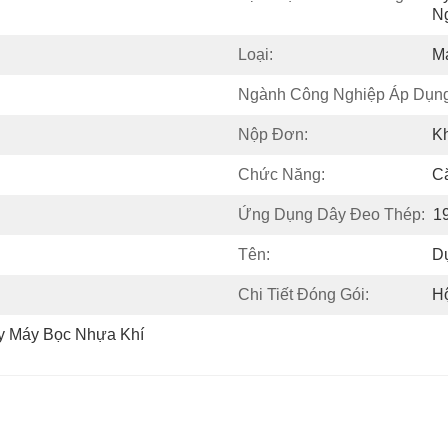
N
Loại:
M
Ngành Công Nghiệp Áp Dụng
Nộp Đơn:
K
Chức Năng:
C
Ứng Dụng Dây Đeo Thép:
1
Tên:
D
Chi Tiết Đóng Gói:
H
y Máy Bọc Nhựa Khí 