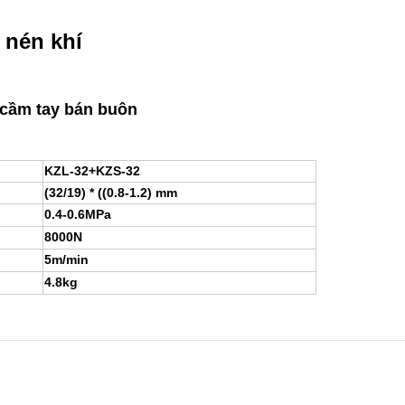
 nén khí
n cầm tay bán buôn
KZL-32+KZS-32
(32/19) * ((0.8-1.2) mm
0.4-0.6MPa
8000N
5m/min
4.8kg