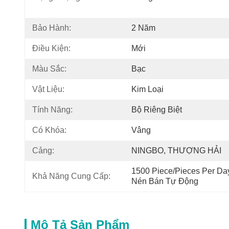
Bảo Hành:
2 Năm
Điều Kiện:
Mới
Màu Sắc:
Bạc
Vật Liệu:
Kim Loại
Tính Năng:
Bộ Riêng Biệt
Có Khóa:
Vâng
Cảng:
NINGBO, THƯỢNG HẢI
1500 Piece/Pieces Per Da
Khả Năng Cung Cấp:
Nén Bán Tự Động
Mô Tả Sản Phẩm