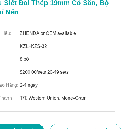
 Siết Đai Thép 19mm Có Sẵn, Bộ
í Nén
Hiệu:
ZHENDA or OEM available
KZL+KZS-32
8 bộ
$200.00/sets 20-49 sets
ao Hàng:
2-4 ngày
Thanh
T/T, Western Union, MoneyGram