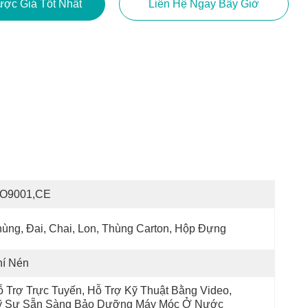
ợc Giá Tốt Nhất
Liên Hệ Ngay Bây Giờ
SO9001,CE
ùng, Đai, Chai, Lon, Thùng Carton, Hộp Đựng
hí Nén
 Trợ Trực Tuyến, Hỗ Trợ Kỹ Thuật Bằng Video, 
ỹ Sư Sẵn Sàng Bảo Dưỡng Máy Móc Ở Nước 