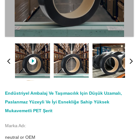
Endüstriyel Ambalaj Ve Taşımacılık Için Düşük Uzamalı,
Paslanmaz Yüzeyli Ve İyi Esnekliğe Sahip Yüksek
Mukavemetli PET Şerit
Marka Adı:
neutral or OEM