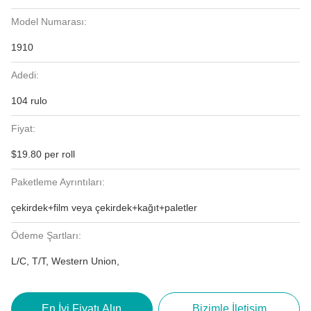
Model Numarası:
1910
Adedi:
104 rulo
Fiyat:
$19.80 per roll
Paketleme Ayrıntıları:
çekirdek+film veya çekirdek+kağıt+paletler
Ödeme Şartları:
L/C, T/T, Western Union,
En İyi Fiyatı Alın
Bizimle İletişim