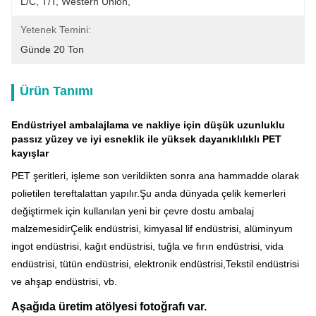
L/C, T/T, Western Union, 
Yetenek Temini:
Günde 20 Ton
Ürün Tanımı
Endüstriyel ambalajlama ve nakliye için düşük uzunluklu
passız yüzey ve iyi esneklik ile yüksek dayanıklılıklı PET
kayışlar
PET şeritleri, işleme son verildikten sonra ana hammadde olarak
polietilen tereftalattan yapılır.Şu anda dünyada çelik kemerleri
değiştirmek için kullanılan yeni bir çevre dostu ambalaj
malzemesidirÇelik endüstrisi, kimyasal lif endüstrisi, alüminyum
ingot endüstrisi, kağıt endüstrisi, tuğla ve fırın endüstrisi, vida
endüstrisi, tütün endüstrisi, elektronik endüstrisi,Tekstil endüstrisi
ve ahşap endüstrisi, vb.
Aşağıda üretim atölyesi fotoğrafı var.