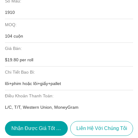
Số Mẫu:
1910
MOQ:
104 cuộn
Giá Bán:
$19.80 per roll
Chi Tiết Bao Bì:
lõi+phim hoặc lõi+giấy+pallet
Điều Khoản Thanh Toán:
L/C, T/T, Western Union, MoneyGram
Nhận Được Giá Tốt Nhất
Liên Hệ Với Chúng Tôi