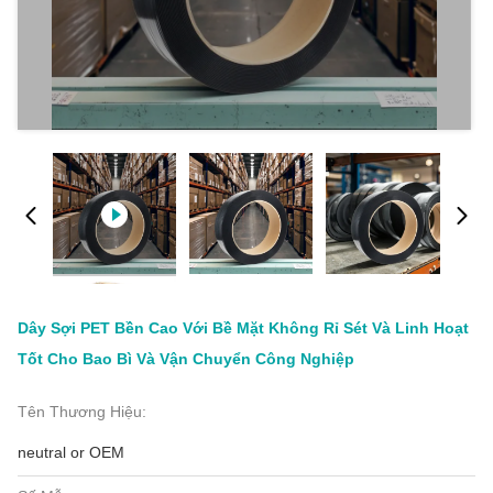
Dây Sợi PET Bền Cao Với Bề Mặt Không Rỉ Sét Và Linh Hoạt
Tốt Cho Bao Bì Và Vận Chuyển Công Nghiệp
Tên Thương Hiệu:
neutral or OEM