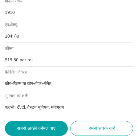
मॉडल संख्या:
1910
एमओक्यू:
104 रोल
कीमत:
$19.80 per roll
पैकेजिंग विवरण:
कोर+फिल्म या कोर+पेपर+पैलेट
भुगतान की शर्तें:
एल/सी, टी/टी, वेस्टर्न यूनियन, मनीग्राम
सबसे अच्छी कीमत पाएं
हमसे संपर्क करें