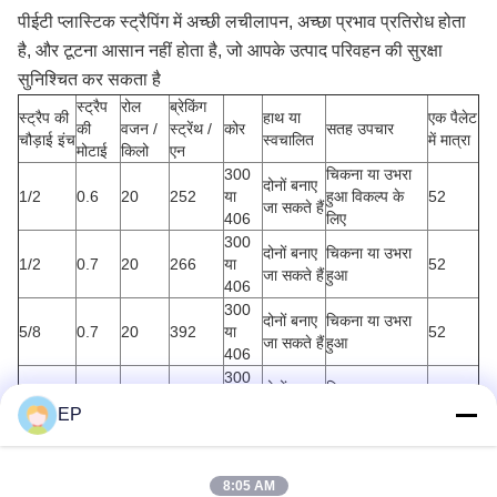
पीईटी प्लास्टिक स्ट्रैपिंग में अच्छी लचीलापन, अच्छा प्रभाव प्रतिरोध होता
है, और टूटना आसान नहीं होता है, जो आपके उत्पाद परिवहन की सुरक्षा
सुनिश्चित कर सकता है
स्ट्रैप
रोल
ब्रेकिंग
स्ट्रैप की
हाथ या
एक पैलेट
की
वजन /
स्ट्रेंथ /
कोर
सतह उपचार
चौड़ाई इंच
स्वचालित
में मात्रा
मोटाई
किलो
एन
300
चिकना या उभरा
दोनों बनाए
1/2
0.6
20
252
या
हुआ विकल्प के
52
जा सकते हैं
406
लिए
300
दोनों बनाए
चिकना या उभरा
1/2
0.7
20
266
या
52
जा सकते हैं
हुआ
406
300
दोनों बनाए
चिकना या उभरा
5/8
0.7
20
392
या
52
जा सकते हैं
हुआ
406
300
दोनों बनाए
चिकना या उभरा
0.8
20
448
या
52
जा सकते हैं
हुआ
EP
406
300
दोनों बनाए
चिकना या उभरा
0.9
20
504
या
52
जा सकते हैं
हुआ
8:05 AM
406