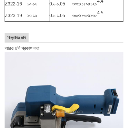
4.4
Z322-16
১০-১৬
0.৬-১.05
৩৩৫x১৫৯x১২৬
4.5
Z323-19
১৩-১৯
0.৬-১.05
৩৩৫x১৬৫x১৩৫
বিস্তারিত ছবি
আরও ছবি প্রকাশ করা