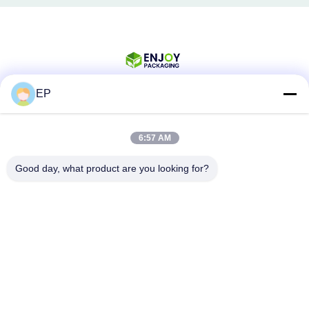
EP
সোশ্যাল মিডিয়া
6:57 AM
Good day, what product are you looking for?
দ্রুত যোগাযোগ
টেলিফোন
008617280206760
ই-মেইল
sales@enjoypacker.com
ঠিকানা