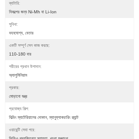
ব্যাটারি:
বিকল্পের জন্য Ni-Mh বা Li-Ion
সুবিধা:
বহনযোগ্য, বেতার
একটি সম্পূর্ণ সেল কাজ করছে:
110-180 বার
শরীরের প্রধান উপাদান:
অ্যালুমিনিয়াম
প্রকার:
মোড়ানো যন্ত্র
প্রযোজ্য শিল্প:
বিল্ডিং ম্যাটেরিয়ালের দোকান, ম্যানুফ্যাকচারিং প্ল্যান্ট
ওয়ারেন্টি সেবা পরে:
ভিডিও প্রযুক্তিগত সহায়তা, খুচরা যন্ত্রাংশ