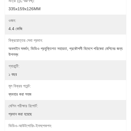
মাত্রা ((L*W*H):
335x159x126MM
ওজন:
4.4 কেজি
বিক্রয়োত্তর সেবা প্রদান:
অনলাইন সমর্থন, ভিডিও প্রযুক্তিগত সহায়তা, প্রকৌশলী বিদেশে পরিষেবা মেশিনের জন্য 
উপলব্ধ
গ্যারান্টি:
১ বছর
মূল বিক্রয় পয়েন্ট:
ব্যবহার করা সহজ
মেশিন পরীক্ষার রিপোর্ট:
প্রদান করা হয়েছে
ভিডিও-আউটগোয়িং-ইনসপেকশন: