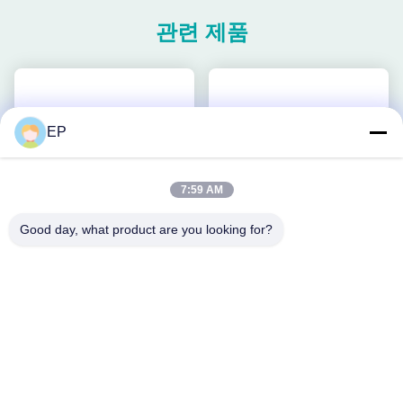
관련 제품
EP
7:59 AM
Good day, what product are you looking for?
PP PET 긴장 배터리 스트랩
10mm - 16mm 핸드 배터리
링 기계 플라스틱 스트랩링을
가동 플라스틱 스트래핑 도구
위한 3000N 스트레셔
밀폐 없는 무선 수동 팔렛 스
최고의 가격을 얻으십
최고의 가격을 얻으십
트래퍼
시오
시오