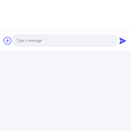
PP 스트랩 16mm 플라스틱
14.4v 마찰 배터리 가동 플라
스트랩 시일러 배터리 텐셔너
스틱 스트랩링 도구 웰드 파워
재충전 가능한 PP 스트랩 포
핸드 홀드 스트랩링 도구
Photo
최고의 가격을 얻으십
최고의 가격을 얻으십
장 기계
시오
시오
Video Call
Audio Call