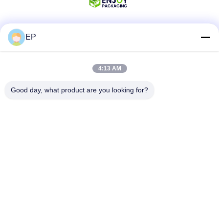
EP
Κοινωνικά Μέσα
4:13 AM
Γρήγορη επικοινωνία
Good day, what product are you looking for?
Τηλ.
008617280206760
Ηλεκτρονικό ταχυδρομείο
sales@enjoypacker.com
Διεύθυνση
Πόλη Wenzhou,32503"Π.Ρ. της Κίνας"
Πολιτική μυστικότητας
|
Sitemap