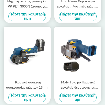
Μηχανή στύσης μπαταρίας
10 - 16mm Χειροκίνητο
PP PET 3000N Στύσης για
εργαλείο πλαστικών ιμάντων
πλαστικές στύσεις
με μπαταρία χωρίς σφραγίδα
Πάρτε την καλύτερη
Πάρτε την καλύτερη
Ασύρματος χειροκίνητος
τιμή
τιμή
ιμάντης παλέτας
Πλαστική συσκευή
14.4v Τρίσιμο Πλαστικό
συσκευασίας ιμάντων 16mm
εργαλείο δέσμευσης με
μπαταρία
Πάρτε την καλύτερη
Πάρτε την καλύτερη
τιμή
τιμή