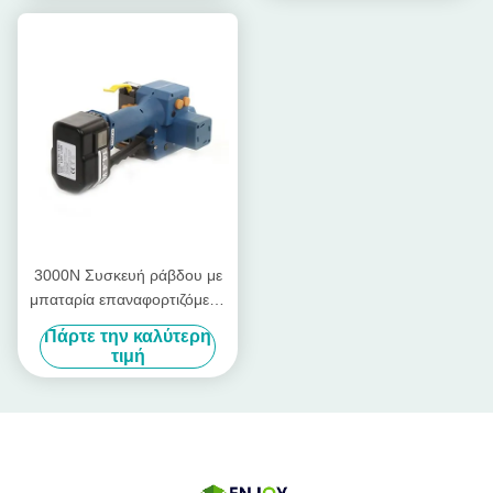
3000N Συσκευή ράβδου με
μπαταρία επαναφορτιζόμενο
εργαλείο ράβδου Pp PET
Πάρτε την καλύτερη
Band 13mm - 19mm
τιμή