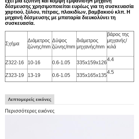
έχει μια έξυπνη και κομψή εμφάνισηΗ μηχανή
δέσμευσης χρησιμοποιείται ευρέως για τη συσκευασία
χαρτιού, ξύλου, πέτρας, πλακιδίων, βαμβακιού κλπ. Η
μηχανή δέσμευσης με μπαταρία διευκολύνει τη
συσκευασία.
βάρος της
Διάμετρος
Δύψος
διάμετρος
μηχανής/
Σχήμα
ζώνης/mm
ζώνης/mm
μηχανής/mm
κιλά
4.4
Z322-16
10-16
0.6-1.05
335x159x126
4.5
Z323-19
13-19
0.6-1.05
335x165x135
Λεπτομερείς εικόνες
Περισσότερες εικόνες