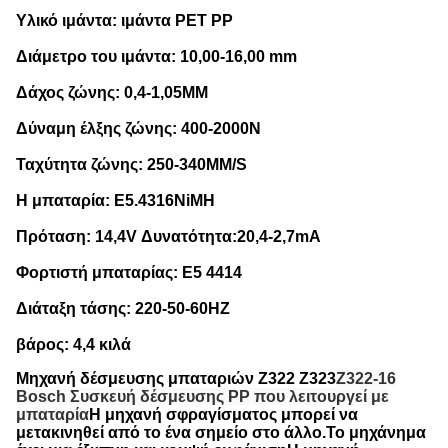
Υλικό ιμάντα: ιμάντα PET PP
Διάμετρο του ιμάντα: 10,00-16,00 mm
Δάχος ζώνης: 0,4-1,05MM
Δύναμη έλξης ζώνης: 400-2000N
Ταχύτητα ζώνης: 250-340MM/S
Η μπαταρία: E5.4316NiMH
Πρόταση: 14,4V Δυνατότητα:20,4-2,7mA
Φορτιστή μπαταρίας: E5 4414
Διάταξη τάσης: 220-50-60HZ
βάρος: 4,4 κιλά
Μηχανή δέσμευσης μπαταριών Z322 Z323
Z322-16
Bosch Συσκευή δέσμευσης PP που λειτουργεί με
μπαταρία
Η μηχανή σφραγίσματος μπορεί να
μετακινηθεί από το ένα σημείο στο άλλο.Το μηχάνημα