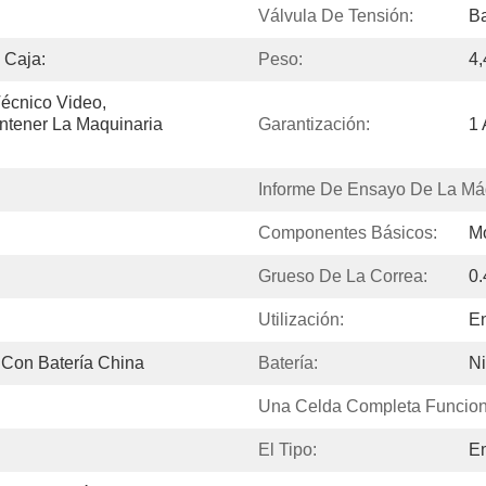
Válvula De Tensión:
Ba
 Caja:
Peso:
4
écnico Video, 
ntener La Maquinaria 
Garantización:
1
Informe De Ensayo De La Má
Componentes Básicos:
Mo
Grueso De La Correa:
0
Utilización:
En
 Con Batería China
Batería:
Ni
Una Celda Completa Funcio
El Tipo:
E