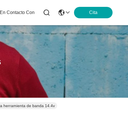
 En Contacto Con
Cita
s
ía herramienta de banda 14.4v