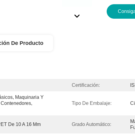
Consiga
ción De Producto
Certificación:
I
sicos, Maquinaria Y 
, Contenedores, 
Tipo De Embalaje:
Ci
Má
PET De 10 A 16 Mm
Grado Automático:
F