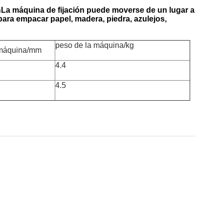
h
La máquina de fijación puede moverse de un lugar a
para empacar papel, madera, piedra, azulejos,
peso de la máquina/kg
 máquina/mm
4.4
4.5