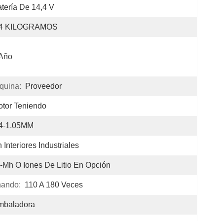
tería De 14,4 V
,4 KILOGRAMOS
 Año
quina:
Proveedor
tor Teniendo
.4-1.05MM
 Interiores Industriales
-Mh O Iones De Litio En Opción
nando:
110 A 180 Veces
mbaladora