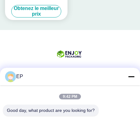
fixation de bandes
Obtenez le meilleur
rechargeable Pp PET Band
prix
13 mm - 19 mm
EP
Les réseaux sociaux
9:42 PM
Contactez rapidement
Good day, what product are you looking for?
Téléphone
008617280206760