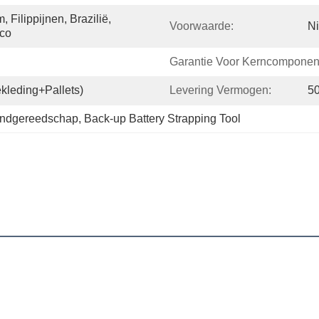
 Filippijnen, Brazilië, 
Voorwaarde:
N
ico
Garantie Voor Kerncomponen
kleding+pallets)
Levering Vermogen:
50
andgereedschap
, 
Back-up Battery Strapping Tool