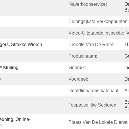
Naverkoopservice:
On
B
Belangrijkste Verkooppunten:
Video-Uitgaande Inspectie:
V
gers, Strakke Wielen
Breedte Van De Riem:
1
Productnaam:
Ge
fsluiting.
Gebruik:
In
e
Voordeel:
Dr
Hoofdlichaamsmateriaal:
A
Bo
Toepasselijke Sectoren:
B
uning, Online-
Plaats Van De Lokale Dienst:
n