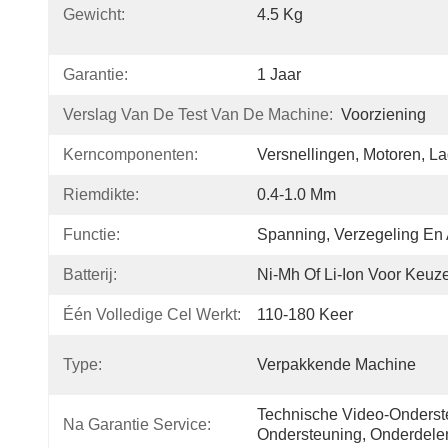
Gewicht:
4.5 Kg
Garantie:
1 Jaar
Verslag Van De Test Van De Machine:
Voorziening
Kerncomponenten:
Versnellingen, Motoren, La
Riemdikte:
0.4-1.0 Mm
Functie:
Spanning, Verzegeling En A
Batterij:
Ni-Mh Of Li-Ion Voor Keuz
Één Volledige Cel Werkt:
110-180 Keer
Type:
Verpakkende Machine
Technische Video-Onderste
Na Garantie Service:
Ondersteuning, Onderdele