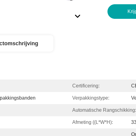
Krij
ctomschrijving
Certificering:
C
rpakkingsbanden
Verpakkingstype:
V
Automatische Rangschikking
Afmeting ((L*W*H):
3
On