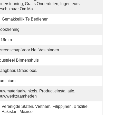
dersteuning, Gratis Onderdelen, Ingenieurs 
eschikbaar Om Ma
Gemakkelijk Te Bedienen
oorziening
619mm
reedschap Voor Het Vastbinden
dustrieel Binnenshuis
aagbaar, Draadloos.
luminium
uwmateriaalwinkels, Productieinstallatie, 
ouwwerkzaamheden 
Verenigde Staten, Vietnam, Filippijnen, Brazilië, 
Pakistan, Mexico