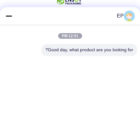
EP
وسائل التواصل الاجتماعي
12:51 PM
Good day, what product are you looking for?
اتصال سريع
الهاتف
008617280206760
البريد الإلكتروني
sales@enjoypacker.com
العنوان
مدينة (وينجو)32503"الصناعة العامة للصين"
سياسة الخصوصية
|
خريطة الموقع