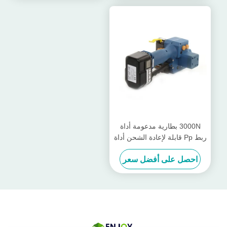
3000N بطارية مدعومة أداة
ربط Pp قابلة لإعادة الشحن أداة
ربط PET Band 13mm -
احصل على أفضل سعر
19mm