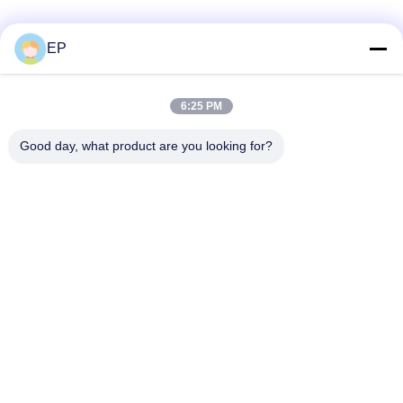
EP
Les réseaux sociaux
6:25 PM
Contactez rapidement
Good day, what product are you looking for?
Téléphone
008617280206760
Email
sales@enjoypacker.com
Adresse
ville de Wenzhou,32503Les relations publiques de la Chine
Politique en matière de protection de la vie privée
|
Plan du site