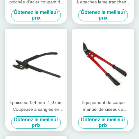
poignée d'acier coupant de
à attaches lame tranchante
sangle de sangle de ciseau
coupe à attaches en acier
Obtenez le meilleur
Obtenez le meilleur
32mm sangle
prix
prix
Épaisseur 0,4 mm -1,0 mm
Équipement de coupe
Coupeuse à sangles en
manuel de ciseaux à
acier, outil, ciseaux à
attaches en acier 32 mm -
Obtenez le meilleur
Obtenez le meilleur
sangles 9 - 32 mm
40 mm
prix
prix