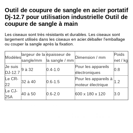
Outil de coupure de sangle en acier portatif
Dj-12.7 pour utilisation industrielle Outil de
coupure de sangle à main
Les ciseaux sont très résistants et durables. Les ciseaux sont
largement utilisés dans les ciseaux en acier.déballer l'emballage
ou couper la sangle après la fixation.
largeur de la
épaisseur de
Poids
Modèles
Dimension / mm
sangle/mm
la sangle / mm
net / kg
Je suis
Pour les appareils
9 à 32
0.4-1.0
0.8
DJ-12.7
électroniques
Le CR-
Pour les appareils à
32 à 40
0.6-1.5
1.2
22
moteur électrique
Le CJ-
40 à 50
0.6-2.0
600 x 180 x 120
3.0
25A