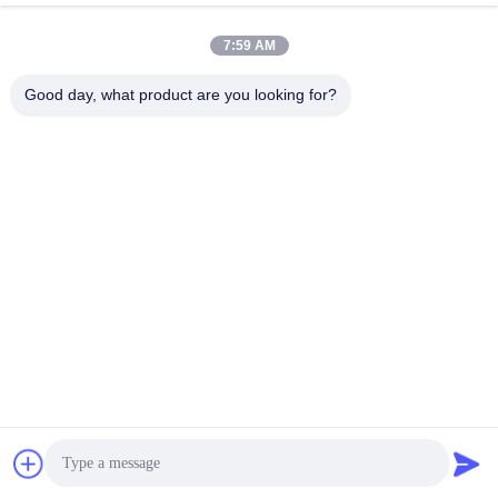
7:59 AM
Snel contact
Good day, what product are you looking for?
Tel.
008617280206760
E-mail
sales@enjoypacker.com
Adres
Wenzhou stad,32503PR van China
Privacybeleid
|
Sitemap
De Goede Kwaliteit van China Gereedschap voor het vastbinden
Leverancier. Copyright © 2024-2026 Wenzhou Enjoy Packaging
Material Co.,Ltd . Alle rechten voorbehoudena.