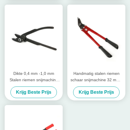
Dikte 0,4 mm -1,0 mm
Handmatig stalen riemen
Stalen riemen snijmachine
schaar snijmachine 32 mm -
gereedschap riemen schaar
40 mm riemen apparatuur
Krijg Beste Prijs
Krijg Beste Prijs
9 - 32 mm band