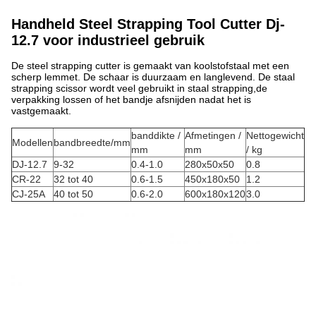
Handheld Steel Strapping Tool Cutter Dj-
12.7 voor industrieel gebruik
De steel strapping cutter is gemaakt van koolstofstaal met een
scherp lemmet. De schaar is duurzaam en langlevend. De staal
strapping scissor wordt veel gebruikt in staal strapping,de
verpakking lossen of het bandje afsnijden nadat het is
vastgemaakt.
banddikte /
Afmetingen /
Nettogewicht
Modellen
bandbreedte/mm
mm
mm
/ kg
DJ-12.7
9-32
0.4-1.0
280x50x50
0.8
CR-22
32 tot 40
0.6-1.5
450x180x50
1.2
CJ-25A
40 tot 50
0.6-2.0
600x180x120
3.0