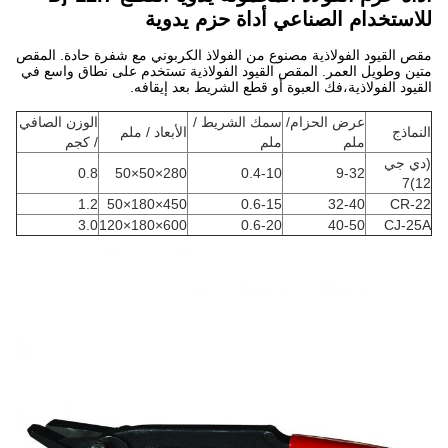
للاستخدام الصناعي أداة حزم يدوية
مقص القيود الفولاذية مصنوع من الفولاذ الكربوني مع شفرة حادة. المقص
متين وطويل العمر. المقص القيود الفولاذية تستخدم على نطاق واسع في
القيود الفولاذية،فك العبوة أو قطع الشريط بعد إيقافه.
عرض الحزام/
سمك الشريط /
الوزن الصافي
النماذج
الأبعاد / ملم
ملم
ملم
/ كجم
(دي جي
0.8
280×50×50
0.4-10
9-32
12)7
1.2
450×180×50
0.6-15
32-40
CR-22
3.0
600×180×120
0.6-20
40-50
CJ-25A