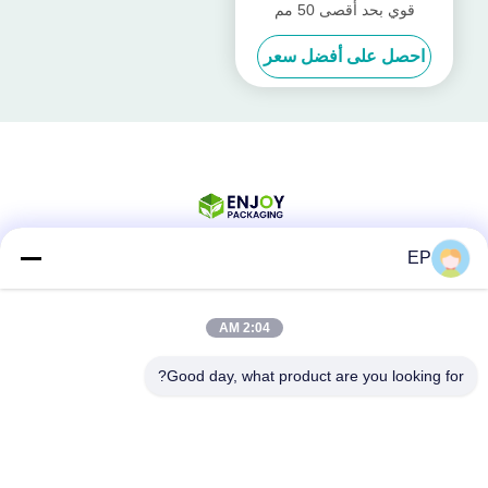
قوي بحد أقصى 50 مم
احصل على أفضل سعر
EP
وسائل التواصل الاجتماعي
2:04 AM
Good day, what product are you looking for?
اتصال سريع
الهاتف
008617280206760