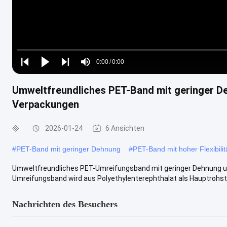
Loaded
:
0%
0:00
/
0:00
Play
Play
Play
Mute
Current
Duration
next
next
Umweltfreundliches PET-Band mit geringer Dehn
Time
Verpackungen
2026-01-24
6 Ansichten
#
PET-Band mit geringer Dehnung
#
PET-Band mit hoher Flexibilit
Umweltfreundliches PET-Umreifungsband mit geringer Dehnung und 
Umreifungsband wird aus Polyethylenterephthalat als Hauptrohstof
Nachrichten des Besuchers