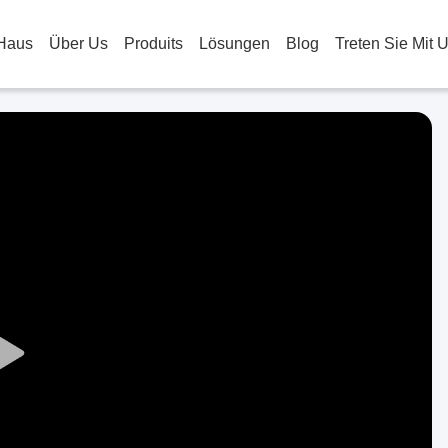
Haus
Über Us
Produits
Lösungen
Blog
Treten Sie Mit 
Play
Video