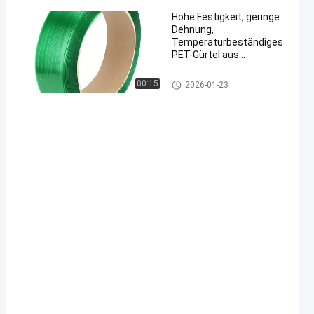
Hohe Festigkeit, geringe
Dehnung,
Temperaturbeständiges
PET-Gürtel aus
Kunststoff, Stahlgürtel
für industrielle
00:15
2026-01-23
en
Verpackungen