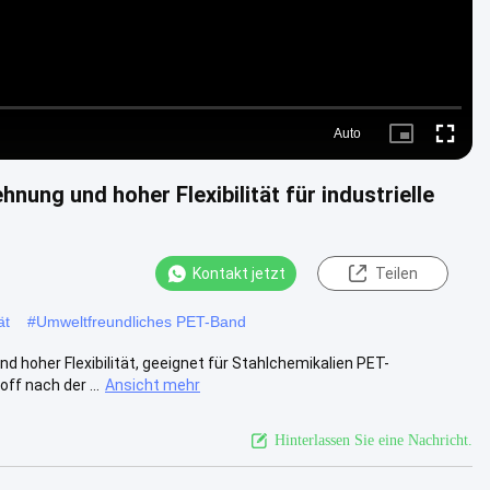
Auto
Picture-
Fullscre
in-
Picture
ung und hoher Flexibilität für industrielle
Kontakt jetzt
Teilen
ät
#
Umweltfreundliches PET-Band
hoher Flexibilität, geeignet für Stahlchemikalien PET-
f nach der ...
Ansicht mehr
Hinterlassen Sie eine Nachricht.