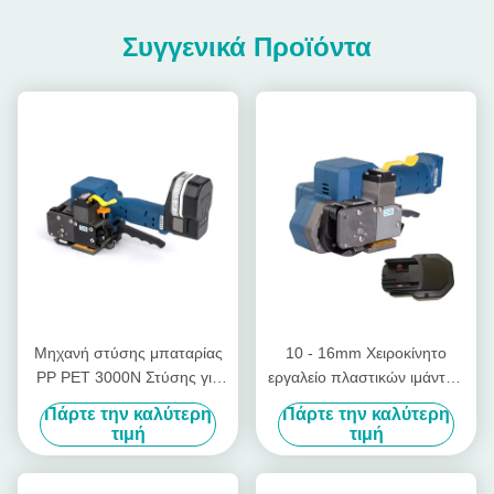
Συγγενικά Προϊόντα
Μηχανή στύσης μπαταρίας
10 - 16mm Χειροκίνητο
PP PET 3000N Στύσης για
εργαλείο πλαστικών ιμάντων
πλαστικές στύσεις
με μπαταρία χωρίς σφραγίδα
Πάρτε την καλύτερη
Πάρτε την καλύτερη
Ασύρματος χειροκίνητος
τιμή
τιμή
ιμάντης παλέτας