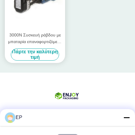
3000N Συσκευή ράβδου με
μπαταρία επαναφορτιζόμενο
εργαλείο ράβδου Pp PET
Πάρτε την καλύτερη
Band 13mm - 19mm
τιμή
EP
Κοινωνικά Μέσα