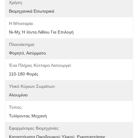
Χρήση:
Βιομηχανικά Εσωτερικά
Η Μπαταρία:
Νι-Μχ Ή Ιόντα Λιθίου Για Επιλογή
Πλεονέκτημα:
Φορητό, Ασύρματο.
Ένα Πλήρες Κύτταρο Λειτουργεί:
110-180 Φορές
Υλικό Κύριων Σωμάτων:
Αλουμίνιο
Τύπος:
Τυλίγοντας Μηχανή
Εφαρμόσιμες Βιομηχανίες:
Καταστήματα Οικοδομικού Υλικού, Εγκαταστάσεις 