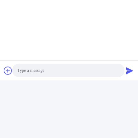
Photo
Video Call
Audio Call