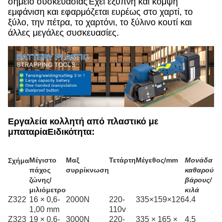
σημείο συσκευασίαςΈχει έξυπνη και κομψή
εμφάνιση και εφαρμόζεται ευρέως στο χαρτί, το
ξύλο, την πέτρα, το χαρτόνι, το ξύλινο κουτί και
άλλες μεγάλες συσκευασίες.
Εργαλεία κολλητή από πλαστικό με
μπαταρία
Ειδικότητα:
Μέγιστο
Μαξ
Τετάρτη
Μέγεθος/mm
Μονάδα
Σχήμα
πάχος
συρρίκνωση
καθαρού
ζώνης/
βάρους/
μιλιόμετρο
κιλά
Ζ322
16 × 0,6-
2000N
220-
335×159×126
4.4
1,00 mm
110v
Ζ323
19 × 0,6-
3000N
220-
335 × 165 ×
4.5