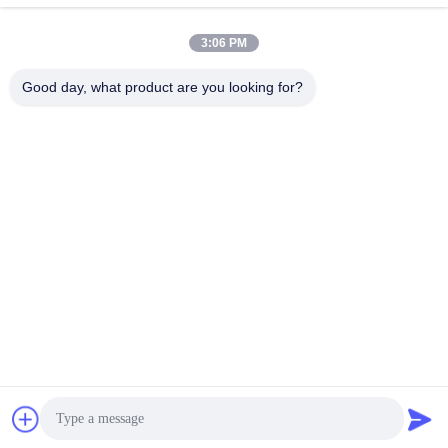
3:06 PM
Kontak Cepat
Good day, what product are you looking for?
Telp
008617280206760
E-mail
sales@enjoypacker.com
Alamat
Kota Wenzhou, 32503, R.R. Tiongkok
Kebijakan Privasi
|
Sitemap
Cina Kualitas Baik Alat pengikat Pemasok. Hak cipta © 2024-2026
Wenzhou Enjoy Packaging Material Co.,Ltd Semua hak
dilindungi.