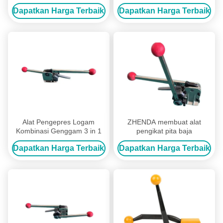
Nyaman dan Ramah
Dapatkan Harga Terbaik
Dapatkan Harga Terbaik
Pengguna untuk Kemasan
Alat Pengepres Logam
ZHENDA membuat alat
Kombinasi Genggam 3 in 1
pengikat pita baja
Dapatkan Harga Terbaik
Dapatkan Harga Terbaik