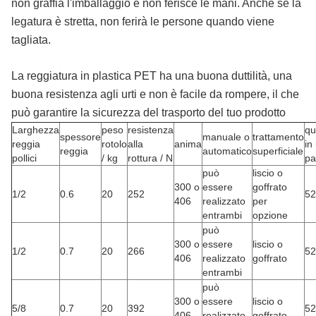
non graffia l'imballaggio e non ferisce le mani. Anche se la
legatura è stretta, non ferirà le persone quando viene
tagliata.
La reggiatura in plastica PET ha una buona duttilità, una
buona resistenza agli urti e non è facile da rompere, il che
può garantire la sicurezza del trasporto del tuo prodotto
Larghezza
peso
resistenza
qu
spessore
manuale o
trattamento
reggia
rotolo
alla
anima
in
reggia
automatico
superficiale
pollici
/ kg
rottura / N
pa
può
liscio o
300 o
essere
goffrato
1/2
0.6
20
252
52
406
realizzato
per
entrambi
opzione
può
300 o
essere
liscio o
1/2
0.7
20
266
52
406
realizzato
goffrato
entrambi
può
300 o
essere
liscio o
5/8
0.7
20
392
52
406
realizzato
goffrato