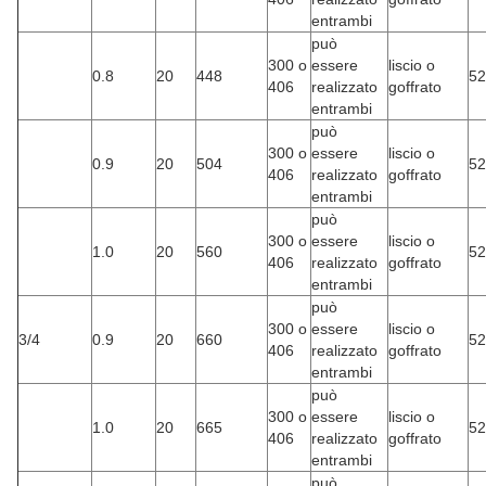
entrambi
può
300 o
essere
liscio o
0.8
20
448
52
406
realizzato
goffrato
entrambi
può
300 o
essere
liscio o
0.9
20
504
52
406
realizzato
goffrato
entrambi
può
300 o
essere
liscio o
1.0
20
560
52
406
realizzato
goffrato
entrambi
può
300 o
essere
liscio o
3/4
0.9
20
660
52
406
realizzato
goffrato
entrambi
può
300 o
essere
liscio o
1.0
20
665
52
406
realizzato
goffrato
entrambi
può