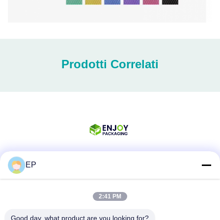
Prodotti Correlati
EP
Mezzi sociali
2:41 PM
Contatto rapido
Good day, what product are you looking for?