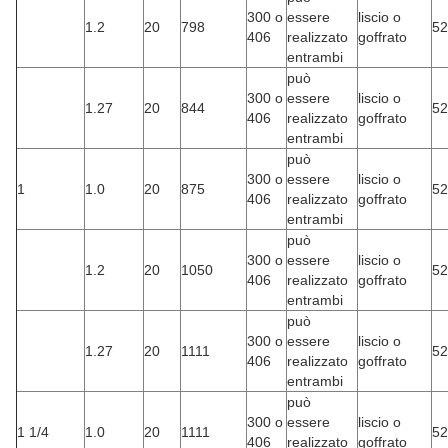
300 o
essere
liscio o
1.2
20
798
52
406
realizzato
goffrato
entrambi
può
300 o
essere
liscio o
1.27
20
844
52
406
realizzato
goffrato
entrambi
può
300 o
essere
liscio o
1
1.0
20
875
52
406
realizzato
goffrato
entrambi
può
300 o
essere
liscio o
1.2
20
1050
52
406
realizzato
goffrato
entrambi
può
300 o
essere
liscio o
1.27
20
1111
52
406
realizzato
goffrato
entrambi
può
300 o
essere
liscio o
1 1/4
1.0
20
1111
52
406
realizzato
goffrato