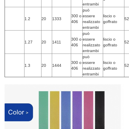
entrambi
può
300 o
essere
liscio o
1.2
20
1333
52
406
realizzato
goffrato
entrambi
può
300 o
essere
liscio o
1.27
20
1411
52
406
realizzato
goffrato
entrambi
può
300 o
essere
liscio o
1.3
20
1444
52
406
realizzato
goffrato
entrambi