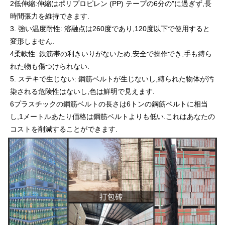
2低伸縮:伸縮はポリプロピレン (PP) テープの6分の"に過ぎず,長
時間張力を維持できます.
3. 強い温度耐性: 溶融点は260度であり,120度以下で使用すると
変形しません.
4柔軟性: 鉄筋帯の利きいりがないため,安全で操作でき,手も縛ら
れた物も傷つけられない.
5. ステキで生じない: 鋼筋ベルトが生じないし,縛られた物体が汚
染される危険性はないし,色は鮮明で見えます.
6プラスチックの鋼筋ベルトの長さは6トンの鋼筋ベルトに相当
し,1メートルあたり価格は鋼筋ベルトよりも低い.これはあなたの
コストを削減することができます.