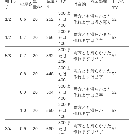
幅イン
重
強度 /
コア
表面処理
トでの
の厚さ
は自動
チ
量/kg
N
qty
300 ま
両方とも
滑らかまた
1/2
0.6
20
252
たは
52
作れます
は浮き彫り
406
300 ま
両方とも
滑らかまた
1/2
0.7
20
266
たは
52
作れます
は凸字
406
300 ま
両方とも
滑らかまた
5/8
0.7
20
392
たは
52
作れます
は凸字
406
300 ま
両方とも
滑らかまた
0.8
20
448
たは
52
作れます
は凸字
406
300 ま
両方とも
滑らかまた
0.9
20
504
たは
52
作れます
は凸字
406
300 ま
両方とも
1.0
20
560
たは
滑らか
52
作れます
406
300 ま
両方とも
滑らかまた
3/4
0.9
20
660
たは
52
作れます
は凸字