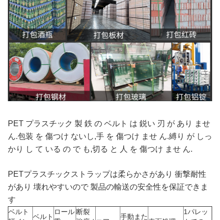
PET プラスチック 製 鉄 の ベルト は 鋭い 刃 が あり ませ
ん.包装 を 傷つけ ないし,手 を 傷つけ ませ ん.縛り が しっ
かり し て いる の で も,切る と 人 を 傷つけ ませ ん.
PETプラスチックストラップは柔らかさがあり 衝撃耐性
があり 壊れやすいので 製品の輸送の安全性を保証できま
す
ベルト
ロール
断裂
1パレッ
ベルト
手動また