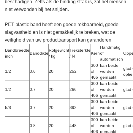
beschadigen. Zelfs als de binding strak is, zal het mensen
niet verwonden bij het snijden.
PET plastic band heeft een goede rekbaarheid, goede
slagvastheid en is niet gemakkelijk te breken, wat de
veiligheid van uw producttransport kan garanderen
Handmatig
Bandbreedte
Rolgewicht
Treksterkte
Banddikte
Kern
of
Oppe
inch
/ kg
/ N
automatisch
300
kan beide
glad 
1/2
0.6
20
252
of
worden
optie
406
gemaakt
300
kan beide
1/2
0.7
20
266
of
worden
glad o
406
gemaakt
300
kan beide
5/8
0.7
20
392
of
worden
glad o
406
gemaakt
300
kan beide
0.8
20
448
of
worden
glad o
406
gemaakt