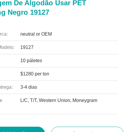
em De Algodão Usar PET
ng Negro 19127
rca:
neutral or OEM
odelo:
19127
10 páletes
$1280 per ton
trega:
3-4 dias
e
L/C, T/T, Western Union, Moneygram