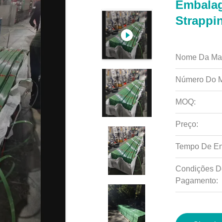
Embalag
Strappi
Nome Da Ma
Número Do M
MOQ:
Preço:
Tempo De En
Condições D
Pagamento: