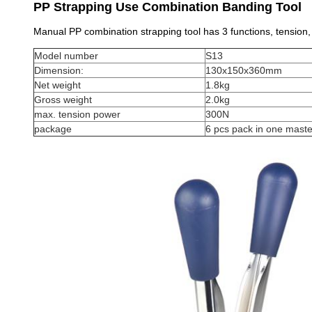
PP Strapping Use Combination Banding Tool
Manual PP combination strapping tool has 3 functions, tension, s
Model number
S13
Dimension:
130x150x360mm
Net weight
1.8kg
Gross weight
2.0kg
max. tension power
300N
package
6 pcs pack in one maste