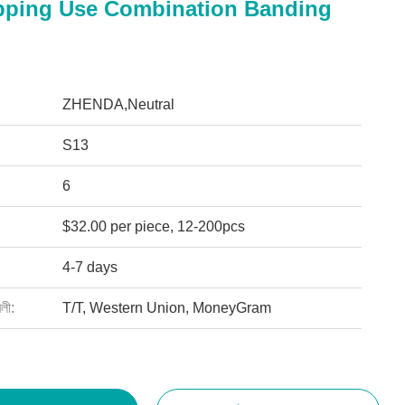
pping Use Combination Banding
ZHENDA,Neutral
S13
6
$32.00 per piece, 12-200pcs
4-7 days
বলী:
T/T, Western Union, MoneyGram