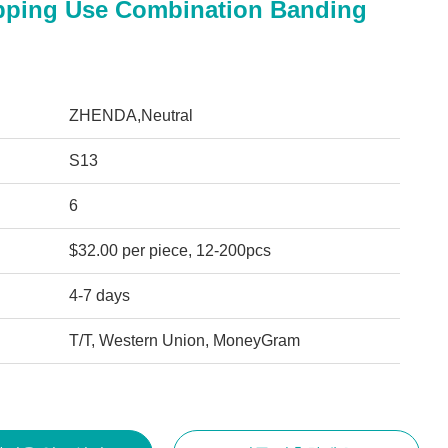
pping Use Combination Banding
ZHENDA,Neutral
S13
6
$32.00 per piece, 12-200pcs
4-7 days
T/T, Western Union, MoneyGram