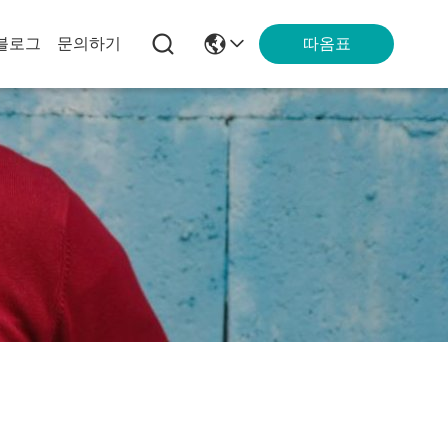
따옴표
블로그
문의하기