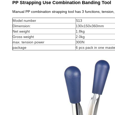
PP Strapping Use Combination Banding Tool
Manual PP combination strapping tool has 3 functions, tension, s
Model number
S13
Dimension:
130x150x360mm
Net weight
1.8kg
Gross weight
2.0kg
max. tension power
300N
package
6 pcs pack in one maste