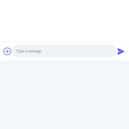
Photo
Video Call
Audio Call