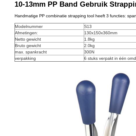
10-13mm PP Band Gebruik Strappi
Handmatige PP combinatie strapping tool heeft 3 functies: spa
Modelnummer
S13
Afmetingen:
130x150x360mm
Netto gewicht
1.8kg
Bruto gewicht
2.0kg
max. spankracht
300N
verpakking
6 stuks verpakt in één om