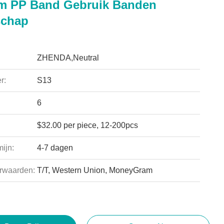
m PP Band Gebruik Banden
schap
ZHENDA,Neutral
r:
S13
6
$32.00 per piece, 12-200pcs
ijn:
4-7 dagen
rwaarden:
T/T, Western Union, MoneyGram