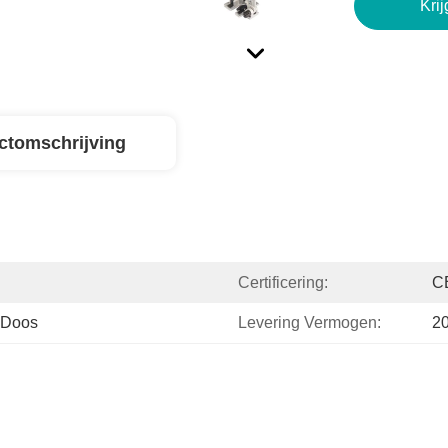
Krij
ctomschrijving
Certificering:
C
 Doos
Levering Vermogen:
2