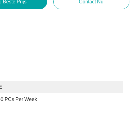
g Beste Prijs
Contact Nu
E
00 PCs Per Week