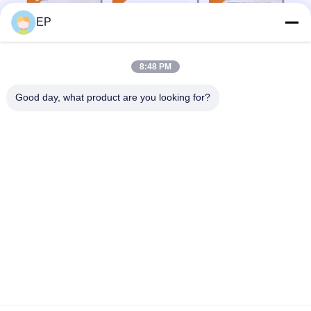
EP
8:48 PM
Good day, what product are you looking for?
Vragen:
Q1: Bent u een fabriek of een handelsonderneming?
We zijn een fabriek voor de productie van banden
gereedschappen en machines uit China voor tien jaar.
V2:Wat is uw bedrijfsnaam en merknaam?