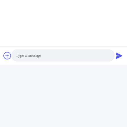
Photo
Video Call
Audio Call